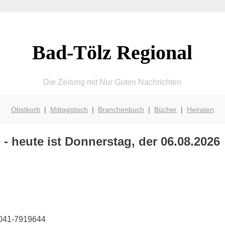
Bad-Tölz Regional
Die Zeitung mit Nur Guten Nachrichten
Obstkorb
|
Mittagstisch
|
Branchenbuch
|
Bücher
|
Heiraten
- heute ist Donnerstag, der 06.08.2026
08041-7919644