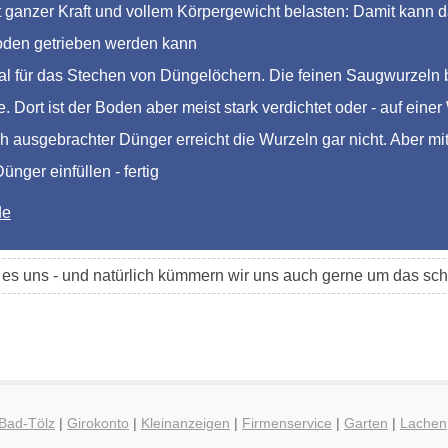
ganzer Kraft und vollem Körpergewicht belasten: Damit kann das
Boden getrieben werden kann
al für das Stechen von Düngelöchern. Die feinen Saugwurzeln 
. Dort ist der Boden aber meist stark verdichtet oder - auf eine
h ausgebrachter Dünger erreicht die Wurzeln gar nicht. Aber mi
nger einfüllen - fertig
de
t es uns - und natürlich kümmern wir uns auch gerne um das 
 Bad-Tölz
|
Girokonto
|
Kleinanzeigen
|
Firmenservice
|
Garten
|
Lachen